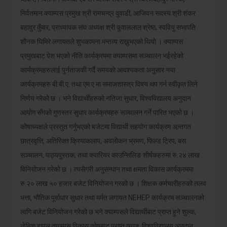
निर्वतमान क्याम्पस प्रमुख श्री रामचन्द्र दुवाडी, आजिवन सदस्य श्री शंकर
बहादुर कुँवर, प्राध्यापक संघ अध्यक्ष श्री कुशललाल श्रेष्ठ, स्ववियु सभापति
शौनक घिमिरे लगायतले शुभकामना मन्तव्य राख्नुभएको थियो । क्याम्पस
प्रमुखबाट पेश भएको नीति कार्यक्रममा क्याम्पसमा सञ्चालन भईरहेको
कार्यक्रमहरुलाई पुर्नताजकी गर्दै समयको आवश्यकता अनुसार नया
कार्यक्रमहरु बी.बी.ए. तथा एम.ए मा समाजशास्त्र विषय थप गर्न स्वीकृत लिने
निर्णय गरेको छ । भने विद्यार्थीहरुको नतिजा सुधार, विश्वविद्यालय अनुदान
आयोग सँगको गुणस्तर सुधार कार्यक्रमहरु सञ्चालन गर्ने पारित भएको छ ।
कोषाध्यक्षले प्रस्तुत गर्नुभएको बजेटमा विद्यार्थी सहयोग कार्यक्रम अन्र्तगत
छात्रवृत्ति, अतिरिक्त क्रियाकलाप, अवलोकन भ्रमण, फिल्ड ट्रिप, बस
सञ्चालन, पाठ्यपुस्तक, तथा क्यारियर काउन्सिलिङ शीर्षकहरुमा रु.२४ लाख
विनियोजन गरेको छ । त्यसैगरी अनुसन्धान तथा क्षमता विकास कार्यक्रममा
रु.२० लाख ५० हजार बजेट विनियोजन गरको छ । शिक्षक कर्मचारीहरुको तलव
भत्ता, भौतिक पूर्वाधार सुधार तथा मर्मत लगायत NEHEP कार्यक्रम सञ्चालनको
लागि बजेट विनियोजन गरेको छ भने क्याम्पसले विद्यार्थीबाट प्राप्त हुने शुल्क,
जेनिश ह्युपल क्याम्पस विकास कोषबाट प्राप्त व्याज, विश्वविद्यालय अनुदान